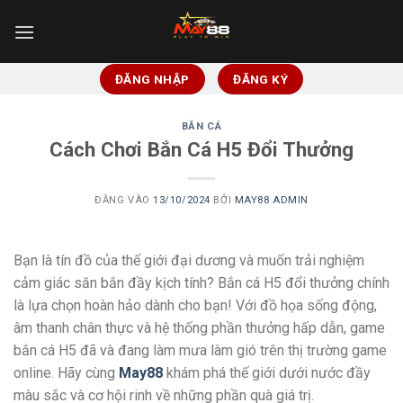
Bỏ
qua
nội
dung
ĐĂNG NHẬP
ĐĂNG KÝ
BẮN CÁ
Cách Chơi Bắn Cá H5 Đổi Thưởng
ĐĂNG VÀO
13/10/2024
BỞI
MAY88 ADMIN
Bạn là tín đồ của thế giới đại dương và muốn trải nghiệm
cảm giác săn bắn đầy kịch tính? Bắn cá H5 đổi thưởng chính
là lựa chọn hoàn hảo dành cho bạn! Với đồ họa sống động,
âm thanh chân thực và hệ thống phần thưởng hấp dẫn, game
bắn cá H5 đã và đang làm mưa làm gió trên thị trường game
online. Hãy cùng
May88
khám phá thế giới dưới nước đầy
màu sắc và cơ hội rinh về những phần quà giá trị.