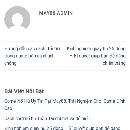
MAY88 ADMIN
Hướng dẫn các cách đổi tiền
Kinh nghiệm quay hũ 25 dòng
trong game bắn cá nhanh
– Bí quyết giúp bạn dễ dàng
chóng
chiến thắng
Bài Viết Nổi Bật
Game Nổ Hũ Uy Tín Tại May88: Trải Nghiệm Chơi Game Đỉnh
Cao
Cách chơi nổ hũ Thần Tài chi tiết và dễ hiểu
Kinh nghiệm quay hũ 25 dòng – Bí quyết giúp bạn dễ dàng