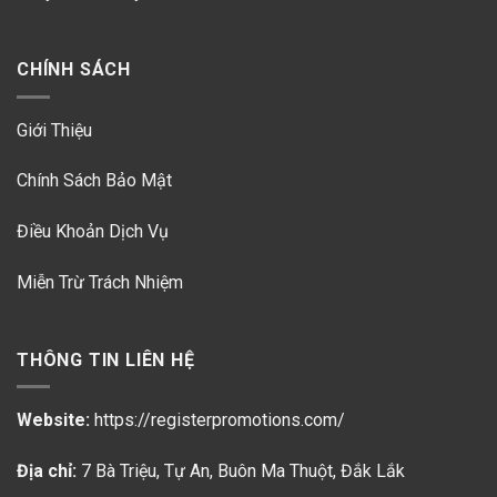
CHÍNH SÁCH
Giới Thiệu
Chính Sách Bảo Mật
Điều Khoản Dịch Vụ
Miễn Trừ Trách Nhiệm
THÔNG TIN LIÊN HỆ
Website:
https://registerpromotions.com/
Địa chỉ:
7 Bà Triệu, Tự An, Buôn Ma Thuột, Đắk Lắk