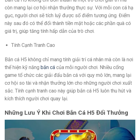
còn mang lại cơ hội nhận thưởng thực sự. Với mỗi con cá hạ
gục, người chơi sẽ tích luỹ được số điểm tương ứng. Điểm
này sau đó có thể đổi thành tiền mặt hoặc các phần quà có
giá trị, giúp tăng tính hấp dẫn của trò chơi.
Tính Cạnh Tranh Cao
Bắn cá H5 không chỉ mang tính giải trí cá nhân mà còn là nơi
thể hiện kỹ năng
bắn cá
của mỗi người chơi. Nhiều cổng
game tổ chức các giải đấu bắn cá với quy mô lớn, mang lại
cơ hội so tài và nhận thưởng lớn cho những người chơi xuất
sắc. Tính cạnh tranh cao này giúp bắn cá H5 luôn thu hút và
kích thích người chơi quay lại.
Những Lưu Ý Khi Chơi Bắn Cá H5 Đổi Thưởng