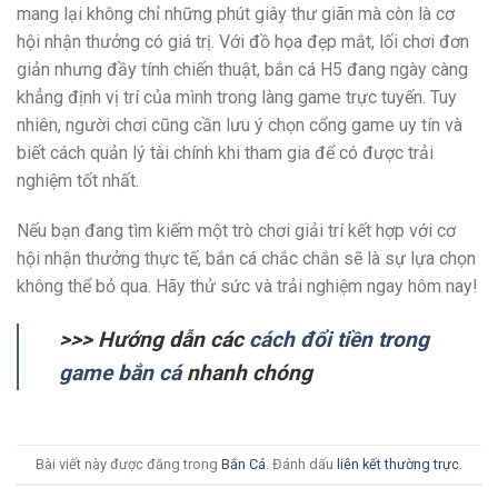
mang lại không chỉ những phút giây thư giãn mà còn là cơ
hội nhận thưởng có giá trị. Với đồ họa đẹp mắt, lối chơi đơn
giản nhưng đầy tính chiến thuật, bắn cá H5 đang ngày càng
khẳng định vị trí của mình trong làng game trực tuyến. Tuy
nhiên, người chơi cũng cần lưu ý chọn cổng game uy tín và
biết cách quản lý tài chính khi tham gia để có được trải
nghiệm tốt nhất.
Nếu bạn đang tìm kiếm một trò chơi giải trí kết hợp với cơ
hội nhận thưởng thực tế, bắn cá chắc chắn sẽ là sự lựa chọn
không thể bỏ qua. Hãy thử sức và trải nghiệm ngay hôm nay!
>>> Hướng dẫn các
cách đổi tiền trong
game bắn cá
nhanh chóng
Bài viết này được đăng trong
Bắn Cá
. Đánh dấu
liên kết thường trực
.