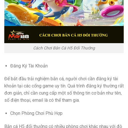
Cách Chơi Bắn Cá H5 Đổi Thưởng
Đăng Ký Tài Khoản
Để bắt đầu trải nghiệm bắn cá, người chơi cần đăng ký tài
khoản tại các cổng game uy tín. Quá trình đăng ký thường rất
đơn giản, chỉ cần cung cấp một số thông tin cơ bản như tên,
số điện thoại, email là có thể tham gia.
Chọn Phòng Chơi Phù Hợp
Bắn cá H5 đổi thưởng có nhiều phòng chơi khác nhau với độ