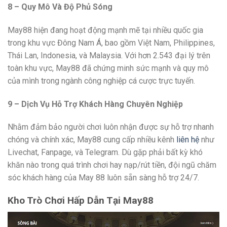
8 – Quy Mô Và Độ Phủ Sóng
May88 hiện đang hoạt động mạnh mẽ tại nhiều quốc gia
trong khu vực Đông Nam Á, bao gồm Việt Nam, Philippines,
Thái Lan, Indonesia, và Malaysia. Với hơn 2.543 đại lý trên
toàn khu vực, May88 đã chứng minh sức mạnh và quy mô
của mình trong ngành công nghiệp cá cược trực tuyến.
9 – Dịch Vụ Hỗ Trợ Khách Hàng Chuyên Nghiệp
Nhằm đảm bảo người chơi luôn nhận được sự hỗ trợ nhanh
chóng và chính xác, May88 cung cấp nhiều kênh
liên hệ
như
Livechat, Fanpage, và Telegram. Dù gặp phải bất kỳ khó
khăn nào trong quá trình chơi hay nạp/rút tiền, đội ngũ chăm
sóc khách hàng của May 88 luôn sẵn sàng hỗ trợ 24/7.
Kho Trò Chơi Hấp Dẫn Tại May88