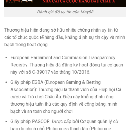
Đánh giá độ uy tín của May88
Thương hiệu hiện đang sở hữu nhiều chứng nhận uy tín từ
các tổ chức quốc tế hàng đầu, khẳng định sự tin cậy và minh
bạch trong hoạt động.
European Parliament and Commission Transparency
Registry: Thương hiệu đã đăng ký hoạt động tại cơ quan
này với số C-39017 vào tháng 10/2016.
Giấy phép EGBA (European Gaming & Betting
Association): Thương hiệu là thành viên của Hiệp hội Cá
cược và Trò chơi Châu Âu. Điều này khẳng định rằng
thương hiệu tuân thủ các quy định về công bằng, minh
bạch và an toàn cho người chơi.
Giấy phép PAGCOR: Được cấp bởi Cơ quan quản lý cờ
bạc do chính phủ Philippines thành lập (Philippine