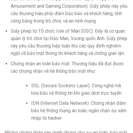
Amusement and Gaming Corporation). Giấy phép này yêu
cầu thương hiệu phải đảm bảo bảo vệ khách hàng, tính
công bằng trong trò chơi, và an ninh mạng.
Giấy phép từ Tổ chức Isle of Man (GSC): Đây là cơ quan
quản lý trò chơi tại Đảo Man, Vương quốc Anh. Giấy phép
này yêu cầu thương hiệu tuân thủ các quy định nghiêm
ngặt về bảo mật thông tin khách hàng và chống gian lận.
Chứng nhận an toàn bảo mật: Thương hiệu đã đạt được
các chứng nhận về hệ thống bảo mật như:
SSL (Secure Sockets Layer): Công nghệ mã
hóa bảo vệ thông tin khi giao dịch trực tuyến.
IDN (Internet Data Network): Chứng nhận đảm
bảo hệ thống mạng an toàn, ngăn chặn sự xâm
nhập từ hacker.
Những chứng nhận này minh chứng cho sự an toàn, bảo mật