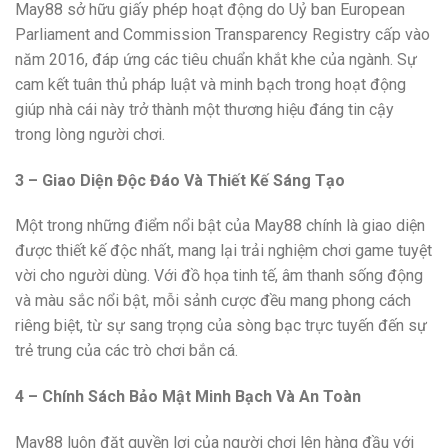
May88 sở hữu giấy phép hoạt động do Uỷ ban European
Parliament and Commission Transparency Registry cấp vào
năm 2016, đáp ứng các tiêu chuẩn khắt khe của ngành. Sự
cam kết tuân thủ pháp luật và minh bạch trong hoạt động
giúp nhà cái này trở thành một thương hiệu đáng tin cậy
trong lòng người chơi.
3 – Giao Diện Độc Đáo Và Thiết Kế Sáng Tạo
Một trong những điểm nổi bật của May88 chính là giao diện
được thiết kế độc nhất, mang lại trải nghiệm chơi game tuyệt
vời cho người dùng. Với đồ họa tinh tế, âm thanh sống động
và màu sắc nổi bật, mỗi sảnh cược đều mang phong cách
riêng biệt, từ sự sang trọng của sòng bạc trực tuyến đến sự
trẻ trung của các trò chơi bắn cá.
4 – Chính Sách Bảo Mật Minh Bạch Và An Toàn
May88 luôn đặt quyền lợi của người chơi lên hàng đầu với