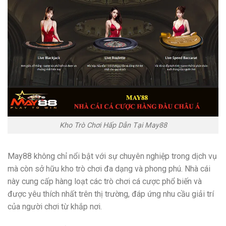
Kho Trò Chơi Hấp Dẫn Tại May88
May88 không chỉ nổi bật với sự chuyên nghiệp trong dịch vụ
mà còn sở hữu kho trò chơi đa dạng và phong phú. Nhà cái
này cung cấp hàng loạt các trò chơi cá cược phổ biến và
được yêu thích nhất trên thị trường, đáp ứng nhu cầu giải trí
của người chơi từ khắp nơi.