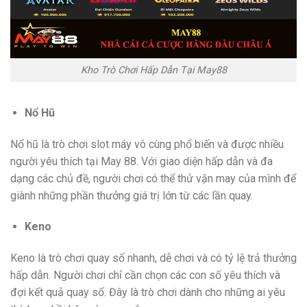
Kho Trò Chơi Hấp Dẫn Tại May88
Nổ Hũ
Nổ hũ là trò chơi slot máy vô cùng phổ biến và được nhiều
người yêu thích tại May 88. Với giao diện hấp dẫn và đa
dạng các chủ đề, người chơi có thể thử vận may của mình để
giành những phần thưởng giá trị lớn từ các lần quay.
Keno
Keno là trò chơi quay số nhanh, dễ chơi và có tỷ lệ trả thưởng
hấp dẫn. Người chơi chỉ cần chọn các con số yêu thích và
đợi kết quả quay số. Đây là trò chơi dành cho những ai yêu