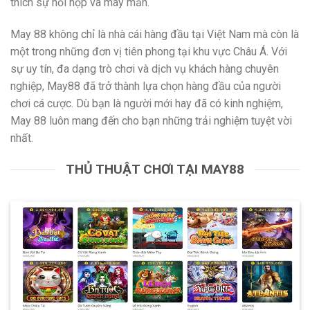
thích sự hồi hộp và may mắn.
May 88 không chỉ là nhà cái hàng đầu tại Việt Nam mà còn là
một trong những đơn vị tiên phong tại khu vực Châu Á. Với
sự uy tín, đa dạng trò chơi và dịch vụ khách hàng chuyên
nghiệp, May88 đã trở thành lựa chọn hàng đầu của người
chơi cá cược. Dù bạn là người mới hay đã có kinh nghiệm,
May 88 luôn mang đến cho bạn những trải nghiệm tuyệt vời
nhất.
THỦ THUẬT CHƠI TẠI MAY88