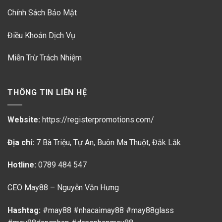
Chính Sách Bảo Mật
Điều Khoản Dịch Vụ
Miễn Trừ Trách Nhiệm
THÔNG TIN LIÊN HỆ
Website:
https://registerpromotions.com/
Địa chỉ:
7 Bà Triệu, Tự An, Buôn Ma Thuột, Đắk Lắk
Hotline:
0789 484 547
CEO May88 – Nguyễn Văn Hưng
Hashtag:
#may88 #nhacaimay88 #may88glass