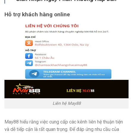
Hỗ trợ khách hàng online
Liên hệ May88
May88 hiểu rằng việc cung cấp các kênh liên hệ thuận tiện
và dễ tiếp cận là rất quan trọng. Để đáp ứng nhu cầu của