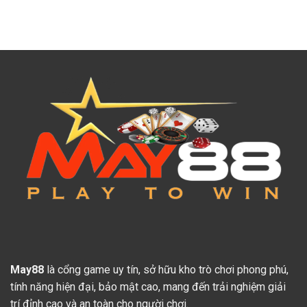
May88
là cổng game uy tín, sở hữu kho trò chơi phong phú,
tính năng hiện đại, bảo mật cao, mang đến trải nghiệm giải
trí đỉnh cao và an toàn cho người chơi.