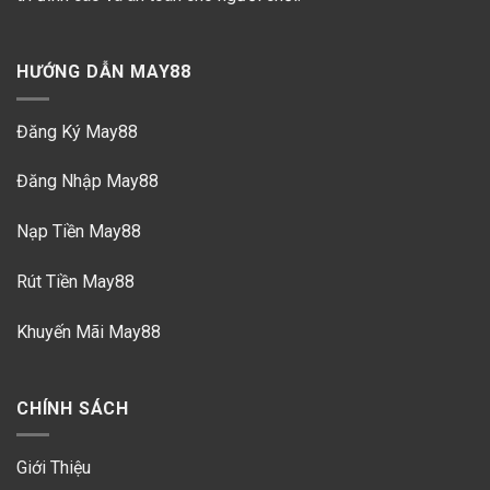
HƯỚNG DẪN MAY88
Đăng Ký May88
Đăng Nhập May88
Nạp Tiền May88
Rút Tiền May88
Khuyến Mãi May88
CHÍNH SÁCH
Giới Thiệu